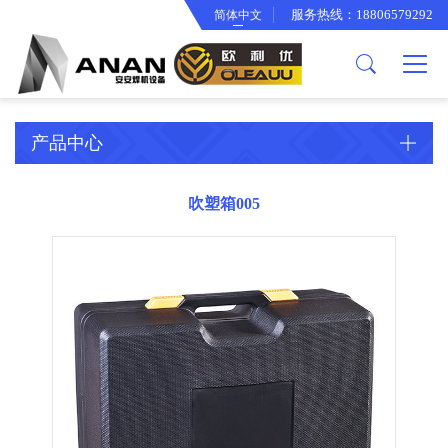
服务热线：18806579292
简体中文
关于我们
产品中心
欧利优产品
公司简介
逆变焊机工具箱
智能冷却水箱
企业文化
面罩系列
产品中心
合作伙伴
渣锤系列
厂房设备
背带手提袋系列
吹塑箱005
专利证书
变光面罩系列
电焊钳系列
电子线束系列
骨架系列
接地夹系列