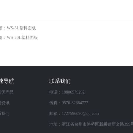
篇：WS-8L塑料面板
篇：WS-20L塑料面板
速导航
联系我们
利优产品
电话：18806579292
闻资讯
传真：0576-82664777
系我们
邮箱：1727596090@qq.com
地址：浙江省台州市路桥区新桥镇新文路399