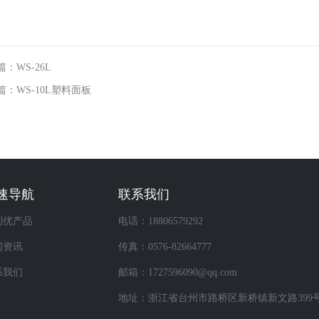
：WS-26L
篇：WS-10L塑料面板
速导航
联系我们
利优产品
电话：18806579292
闻资讯
传真：0576-82664777
系我们
邮箱：1727596090@qq.com
地址：浙江省台州市路桥区新桥镇新文路399